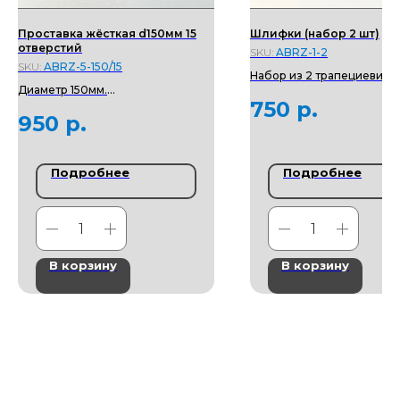
Проставка жёсткая d150мм 15
Шлифки (набор 2 шт)
отверстий
SKU:
ABRZ-1-2
SKU:
ABRZ-5-150/15
Набор из 2 трапециевидн
Диаметр 150мм.
шлифков. Позволяет легк
750
р.
Отверстия 15.
производить шлифовку в
950
р.
Две стороны петля/липучка.
труднодоступных местах.
Скрепляются между собо
Подробнее
Подробнее
В корзину
В корзину