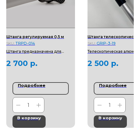
Штанга регулируемая 0,5 м
Штанга телескопическая 1
SKU:
TRPD-014
SKU:
GRIP-3-19
Штанга предназначена для
Телескопическая алюмин
регулировки угла наклона
штанга с резьбовым кре
2 700
р.
2 500
р.
установленного на неё
и эргономичной ручкой. 
осветительного оборудования с
совместимости с резьбо
шагом 10°.
соединениями М8 примен
переходник.
Подробнее
Подробнее
В корзину
В корзину